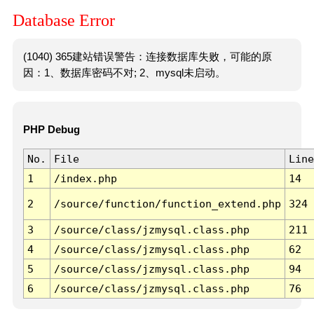
Database Error
(1040) 365建站错误警告：连接数据库失败，可能的原
因：1、数据库密码不对; 2、mysql未启动。
PHP Debug
No.
File
Line
1
/index.php
14
2
/source/function/function_extend.php
324
3
/source/class/jzmysql.class.php
211
4
/source/class/jzmysql.class.php
62
5
/source/class/jzmysql.class.php
94
6
/source/class/jzmysql.class.php
76