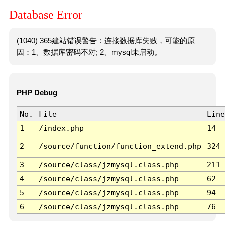
Database Error
(1040) 365建站错误警告：连接数据库失败，可能的原
因：1、数据库密码不对; 2、mysql未启动。
PHP Debug
No.
File
Line
1
/index.php
14
2
/source/function/function_extend.php
324
3
/source/class/jzmysql.class.php
211
4
/source/class/jzmysql.class.php
62
5
/source/class/jzmysql.class.php
94
6
/source/class/jzmysql.class.php
76