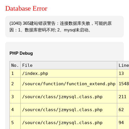
Database Error
(1040) 365建站错误警告：连接数据库失败，可能的原
因：1、数据库密码不对; 2、mysql未启动。
PHP Debug
No.
File
Line
1
/index.php
13
2
/source/function/function_extend.php
1548
3
/source/class/jzmysql.class.php
211
4
/source/class/jzmysql.class.php
62
5
/source/class/jzmysql.class.php
94