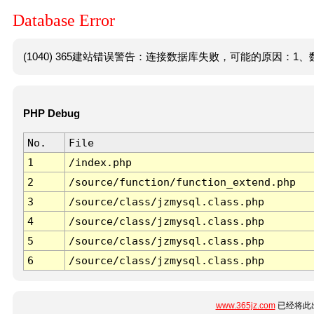
Database Error
(1040) 365建站错误警告：连接数据库失败，可能的原因：1、数
PHP Debug
No.
File
1
/index.php
2
/source/function/function_extend.php
3
/source/class/jzmysql.class.php
4
/source/class/jzmysql.class.php
5
/source/class/jzmysql.class.php
6
/source/class/jzmysql.class.php
www.365jz.com
已经将此