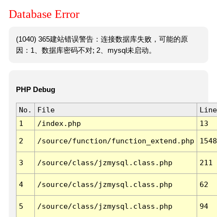
Database Error
(1040) 365建站错误警告：连接数据库失败，可能的原
因：1、数据库密码不对; 2、mysql未启动。
PHP Debug
No.
File
Line
1
/index.php
13
2
/source/function/function_extend.php
1548
3
/source/class/jzmysql.class.php
211
4
/source/class/jzmysql.class.php
62
5
/source/class/jzmysql.class.php
94