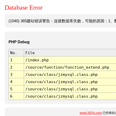
Database Error
(1040) 365建站错误警告：连接数据库失败，可能的原因：1、数
PHP Debug
No.
File
1
/index.php
2
/source/function/function_extend.php
3
/source/class/jzmysql.class.php
4
/source/class/jzmysql.class.php
5
/source/class/jzmysql.class.php
6
/source/class/jzmysql.class.php
www.365jz.com
已经将此