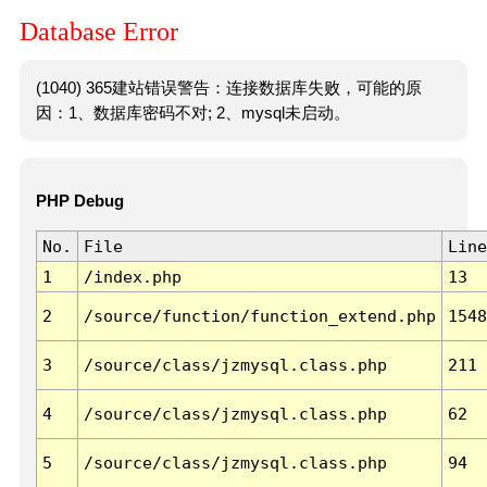
Database Error
(1040) 365建站错误警告：连接数据库失败，可能的原
因：1、数据库密码不对; 2、mysql未启动。
PHP Debug
No.
File
Line
1
/index.php
13
2
/source/function/function_extend.php
1548
3
/source/class/jzmysql.class.php
211
4
/source/class/jzmysql.class.php
62
5
/source/class/jzmysql.class.php
94