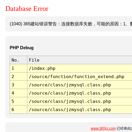
Database Error
(1040) 365建站错误警告：连接数据库失败，可能的原因：1、数
PHP Debug
No.
File
1
/index.php
2
/source/function/function_extend.php
3
/source/class/jzmysql.class.php
4
/source/class/jzmysql.class.php
5
/source/class/jzmysql.class.php
6
/source/class/jzmysql.class.php
www.365jz.com
已经将此