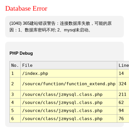
Database Error
(1040) 365建站错误警告：连接数据库失败，可能的原
因：1、数据库密码不对; 2、mysql未启动。
PHP Debug
No.
File
Line
1
/index.php
14
2
/source/function/function_extend.php
324
3
/source/class/jzmysql.class.php
211
4
/source/class/jzmysql.class.php
62
5
/source/class/jzmysql.class.php
94
6
/source/class/jzmysql.class.php
76